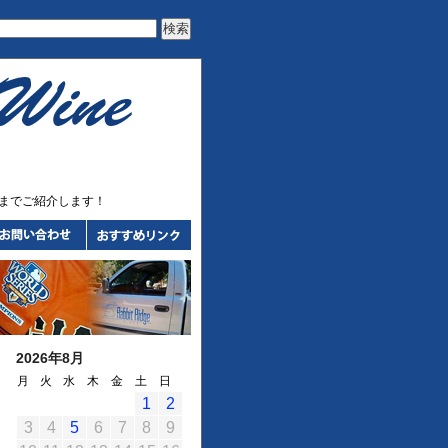
までご紹介します！
2026年8月
月
火
水
木
金
土
日
1
2
3
4
5
6
7
8
9