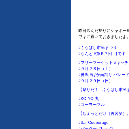
昨日飲んだ帰りにシャポー
ワキに置いておきましたよ
#ふなばし市民まつり
#なんと #第５７回 目です
#フリーマーケット #キッ
#９月２８日（土）
#神輿 #ばか面踊り パレー
#９月２９日（日）
【祭りだ！ ふなばし市民
#KO-YO-丸
#コーヨーマル
【ちょっとだけ（再苦笑）
#Bar Cooperage
#バークーパレッジ