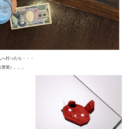
んへ行ったら・・・
大苦笑）。。。