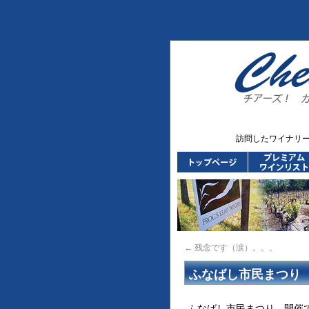
訪問したワイナリ
←
残念です（涙）。。。
ふなばし市民まつり
ふなばし市民まつり 開催