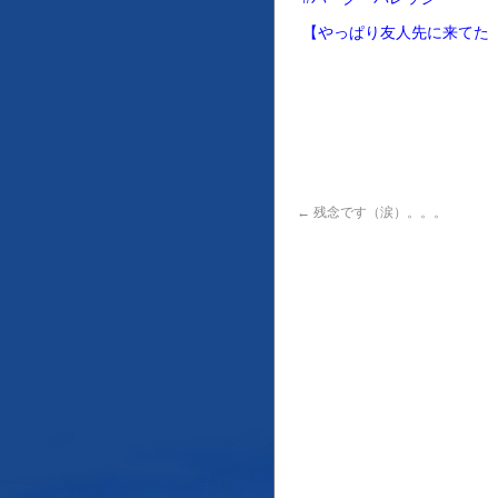
【やっぱり友人先に来てた
←
残念です（涙）。。。