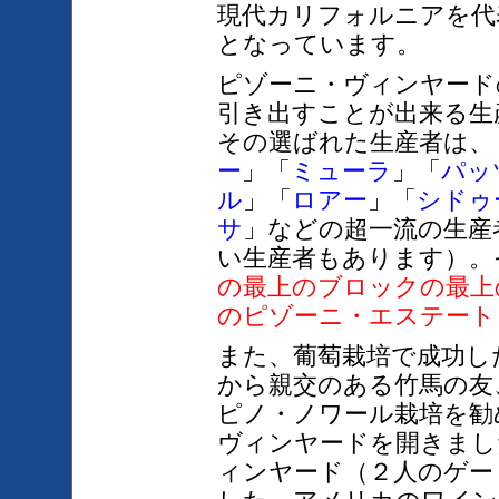
現代カリフォルニアを代
となっています。
ピゾーニ・ヴィンヤード
引き出すことが出来る生
その選ばれた生産者は、
ー
」「
ミューラ
」「
パッ
ル
」「
ロアー
」「
シドゥ
サ
」などの超一流の生産
い生産者もあります）。
の最上のブロックの最上
のピゾーニ・エステー
ト
また、葡萄栽培で成功し
から親交のある竹馬の友
ピノ・ノワール栽培を勧
ヴィンヤードを開きまし
ィンヤード（２人のゲーリー