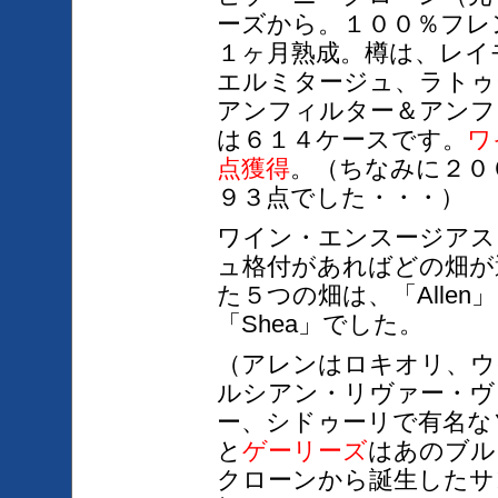
ーズから。１００％フレ
１ヶ月
熟成。樽は、レイ
エルミタージュ、ラトゥ
アンフィルター＆アンフ
は６１４ケースです。
ワ
点獲得
。
（ちなみに２０
９３点でした・・・）
ワイン・エンスージアス
ュ格付があれば
どの畑
が
た５つの畑は、「Allen」
「Shea」でした。
（アレンはロキオリ、ウ
ルシアン・
リヴァー・ヴ
ー、シドゥーリで有名な
と
ゲーリーズ
は
あの
ブル
クローンから誕生
したサ