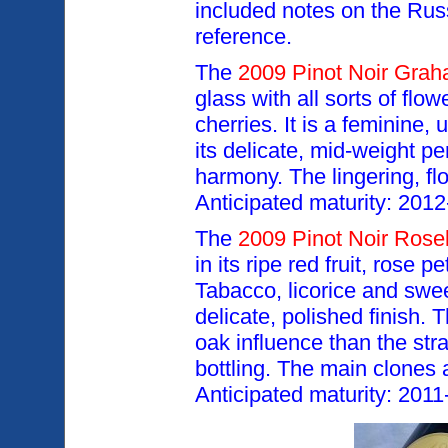
included
notes on the Russ
reference.
The
2009 Pinot Noir Grah
glass with all sorts of flo
cherries. It is a feminine,
its delicate, mid-weight
pe
harmony. The lingering, flor
Anticipated
maturity: 2012
The
2009 Pinot Noir Rosel
in its ripe red fruit, rose p
Tabacco, licorice and swee
delicate, polished finish.
T
oak influence than the str
bottling. The
main clones 
Anticipated maturity: 201