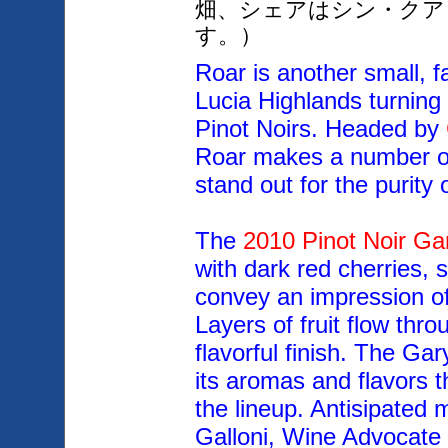
畑、
シェアはシン・クア
す。）
Roar is another small, 
Lucia Highlands
turnin
Pinot Noirs. Headed by
Roar makes a number o
stand out for the purity of
The
2010 Pinot Noir Ga
with dark red cherries, 
convey an impression of
Layers of fruit flow throu
flavorful finish. The Gar
its aromas and flavors 
the lineup. Antisipated 
Galloni, Wine Advocate