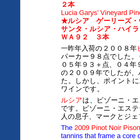
２本
Lucia Garys’ Vineyard Pin
★ルシア ゲーリーズ
サンタ・ルシア・ハイ
ＷＡ９２ ３本
一昨年入荷の２００８年
パーカー
９８点
でした。
０５年９３＋点、０４年
の２００９年でしたが、
た。しかし、ポイントに
ワインです。
ルシア
は、ピゾーニ・エ
です。
ピゾー
ニ・
エステ
人の息子、マークとジェ
The
2009 Pinot Noir Pison
tannins that frame a core o