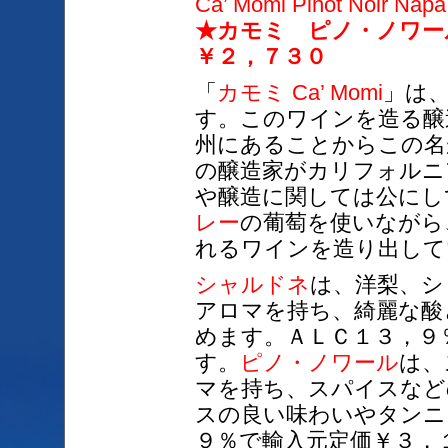
Ca’ Momi Pinot Noir Napa
★カモミ ピノ・ノワ
￥２，７３０
「
カモミ Ca’ Momi
」は、
す。このワインを造る醸
州にあることからこの名
の醸造家がカリフォルニ
や醸造に関しては公にし
レー
の葡萄を使いながら
れるワインを造り出して
シャルドネ
は、洋梨、シ
アロマを持ち、綺麗な酸
めます。ＡＬＣ１３，９
す。
ピノ・ノワール
は、
マを持ち、スパイスなど
スの良い味わいやタンニ
９％で輸入元定価￥３，