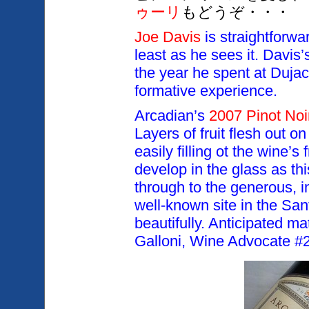
ゥーリ
もどうぞ・・・
Joe Davis
is straightforward
least
as he sees it. Davis
the year he spent at Duja
formative experience.
Arcadian’s
2007 Pinot Noi
Layers of fruit flesh out 
easily filling ot the wine’s
develop in the glass as thi
through to the generous, in
well-known site in the
San
beautifully. Anticipated m
Galloni, Wine Advocate #2