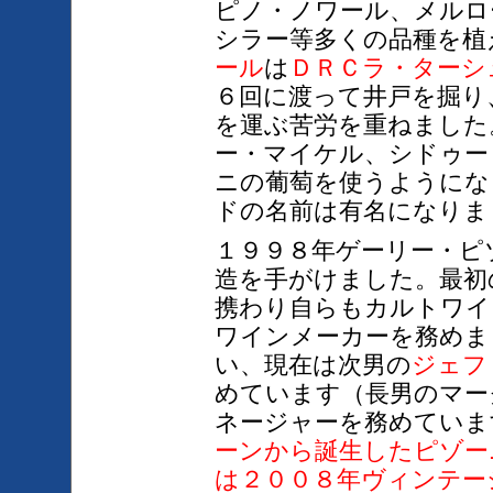
ピノ・ノワール、メルロ
シラー等多くの品種を植
ール
は
ＤＲＣラ・
ターシ
６回に渡って井戸を掘り
を運ぶ苦労を重ねました
ー・マイケル、シドゥー
ニの葡萄を使うようにな
ドの名前は有名になりま
１９９８年ゲーリー・ピ
造を手がけました。最初
携わり自らもカルトワイ
ワインメーカーを務めま
い、現在は次男の
ジェフ
めています（長男のマー
ネージャーを務めていま
ーンから誕生したピゾー
は
２００８年
ヴィンテー