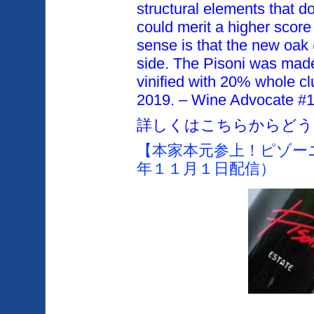
structural elements that d
could merit a higher
score 
sense is that the new oak
side.
The Pisoni was made
vinified with 20% whole cl
2019.
– Wine Advocate #
詳しくはこちらからどう
【本家本元参上！ピゾー
年１１月１日配信）