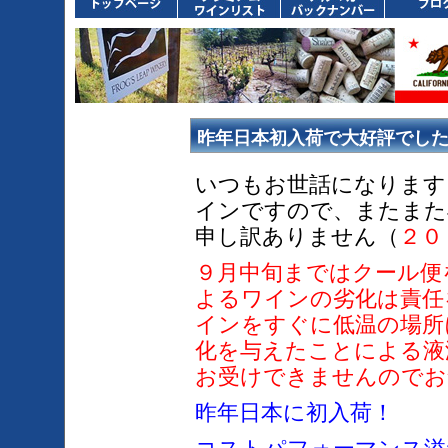
昨年日本初入荷で大好評でし
いつもお世話になります
インですので、またまた
申し訳ありません（
２０
９月中旬まではクール便
よるワインの劣化は責任
インをすぐに低温の場所
化を与えたことによる
液
お受けできませんのでお
昨年日本に初入荷！