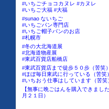
#いちごチョコカヌレ #カヌレ
#いちご大福 #大福
#sunao ないちご
#いちごパン専門店
#いちご帽子パンのお店
#札幌市
#冬の大北海道展
#北海道物産展
#東武百貨店船橋店
#東武百貨店まで徒歩５０歩（苦笑
#ほぼ毎日東武に行っている（苦笑
#いちおう仕事はしています（苦笑
【無事に晩ごはんを購入できまし
月２１日）