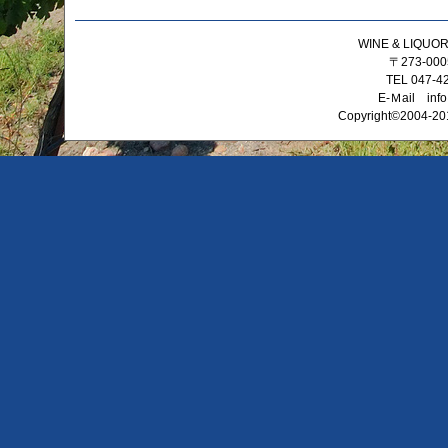
WINE & LIQ
〒273-0
TEL 047-4
E-Ｍail info
Copyright©2004-201