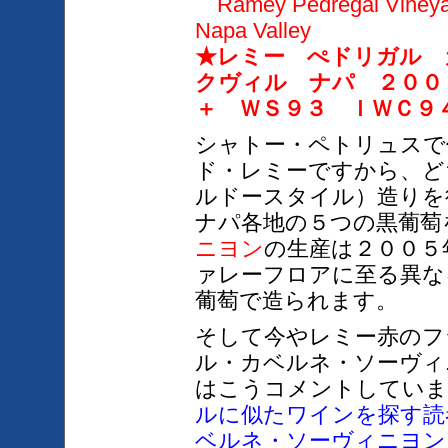
Ramey Pedregal Vineyar
Napa Valley
★レミー ぺドリガル 
クヴィル ナパ ２００
＋ ＷＳ９３ ＩＷＣ９
シャトー・ペトリュスで
ド・レミーですから、ど
ルドースタイル）造りを
ナパ各地の
５つの黒葡萄
ニヨン
の生産は２００５
ァレー
フロア
に至る異な
葡萄で造られます。
そして今やレミー赤のフ
ル・カベルネ・ソーヴィ
はこうコメントしていま
ルに似たワインを探す
読
ベルネ・ソーヴィニヨン