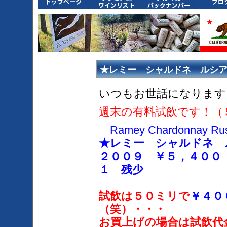
★レミー シャルドネ ルシ
１６日、１７日）
いつもお世話になります
週末の有料試飲です！（
Ramey Chardonnay Russi
★レミー シャルドネ
２００９ ￥５，４００
１ 残少
試飲は５０ミリで
￥４０
（笑）・・・
お買上げの場合は試飲代