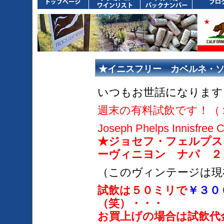
★イニスフリー カベルネ・
年１月１３日、１４日）
いつもお世話になります
週末の有料試飲です！（
Joseph Phelps Innisfree 
★ジョセフ・フェルプス
ーヴィニヨン ナパ ２
（このヴィンテージは現
試飲は５０ミリで
￥３０
（笑）・・・
お買上げの場合は試飲代