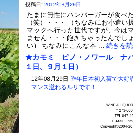
投稿日:
2012年8月29日
たまに無性にハンバーガーが食べ
（笑）・・・ （ちなみにお小遣い
マックへ行った世代ですが、今は
ません・・・飽きちゃったんでし
い） ちなみにこんな本 …
続きを
★カモミ ピノ・ノワール ナ
１日、９月１日）
12年08月29日
昨年日本初入荷で大好
マンス溢れるルリです！
WINE & LIQ
〒273-0
TEL 047-4
E-Ｍail info
Copyright©2004-201