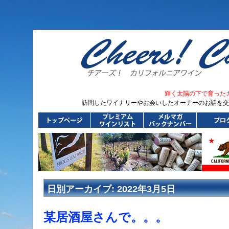
輝く太陽の下で育った
訪問したワイナリーやお会いしたオーナーのお話を交
日別アーカイブ:
2022年3月5日
某居酒屋さんで。。。