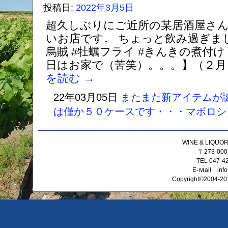
投稿日:
2022年3月5日
超久しぶりにご近所の某居酒屋さん
いお店です。 ちょっと飲み過ぎまし
烏賊 #牡蠣フライ #きんきの煮付け
日はお家で（苦笑）。。。】（２月１２
を読む
→
22年03月05日
またまた新アイテムが
は僅か５０ケースです・・・マボロシ
WINE & LIQ
〒273-0
TEL 047-4
E-Ｍail info
Copyright©2004-201