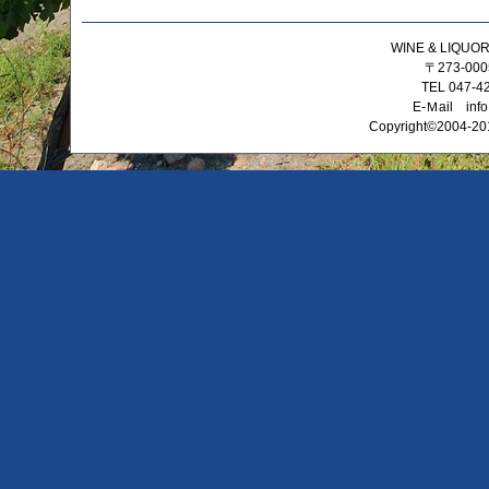
WINE & LIQ
〒273-0
TEL 047-4
E-Ｍail info
Copyright©2004-201