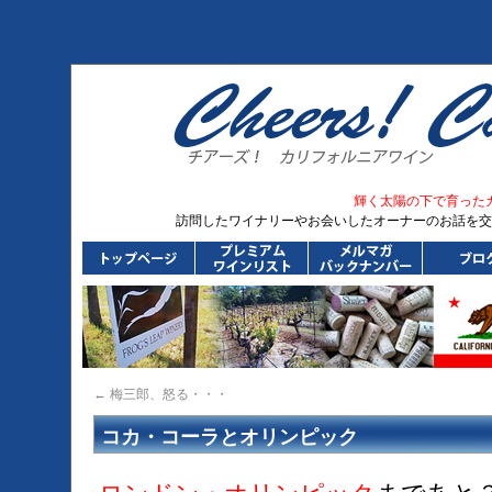
輝く太陽の下で育った
訪問したワイナリーやお会いしたオーナーのお話を交
←
梅三郎、怒る・・・
コカ・コーラとオリンピック