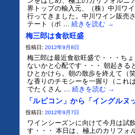
ンをはじめ、極上のカリフォルニ
界トップの輸入元、（株）中川ワ
行ってきました。中川ワイン販売
テート（ボ …
続きを読む
→
梅三郎は食欲旺盛
投稿日:
2012年9月8日
梅三郎は最近食欲旺盛で・・・ち
ないかと心配です・・・ 朝起きる
ひとかけら。朝の散歩を終えて（
な香りのチモシーを一握り（これ
でたくさん …
続きを読む
→
「ルビコン」から「イングルヌ
投稿日:
2012年9月7日
ワインシーズンに向けて今月は試
す・・・ 本日は、極上のカリフォ