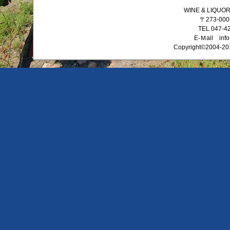
WINE & LIQ
〒273-0
TEL 047-4
E-Ｍail info
Copyright©2004-201