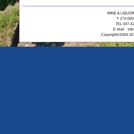
WINE & LIQ
〒273-0
TEL 047-4
E-Ｍail info
Copyright©2004-201