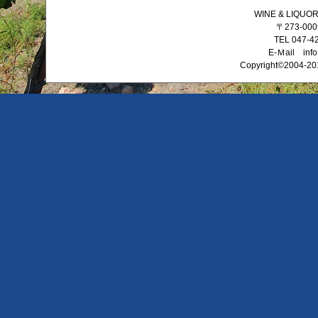
WINE & LIQ
〒273-0
TEL 047-4
E-Ｍail info
Copyright©2004-201