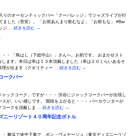
に入りのオーセンティックバー「クーパレッジ」でジャズライブが行
てました（苦笑）。 「お前あんまり飲むなよ」「お前もな」 #Bar
レッジ …
続きを読む
→
。
・・ 「鳥はし（下総中山）」さんへ。お初です。 おまかせスト
告します。本日は串は１３本頂戴しました（串は２０くらいあるそ
料理が出ます（クオリティー …
続きを読む
→
コークバー
ジャックコーク」ですが・・・ 渋谷にジャックコークバーが出現し
 ブースが。いい感じです。 階段を上がると・・・ バーカウンターが
クコークを頂戴しま …
続きを読む
→
ズニーリゾート４０周年記念ボトル
・・ 舞浜で途中下車で、ボン・ヴォヤージュ（東京ディズニーリゾ