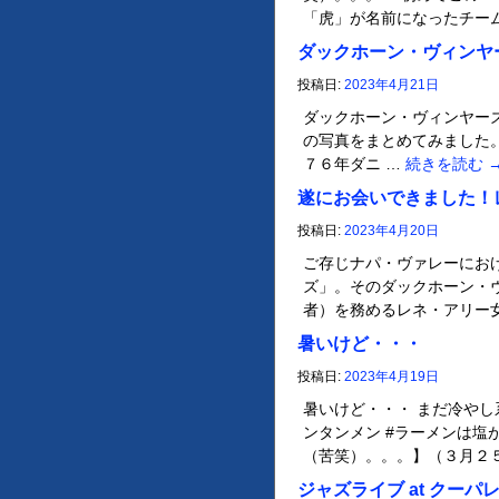
「虎」が名前になったチー
ダックホーン・ヴィンヤ
投稿日:
2023年4月21日
ダックホーン・ヴィンヤー
の写真をまとめてみました。。。 「D
７６年ダニ …
続きを読む
遂にお会いできました！
投稿日:
2023年4月20日
ご存じナパ・ヴァレーにお
ズ」。そのダックホーン・
者）を務めるレネ・アリー女
暑いけど・・・
投稿日:
2023年4月19日
暑いけど・・・ まだ冷やし
ンタンメン #ラーメンは塩
（苦笑）。。。】（３月２５日
ジャズライブ at クーパ