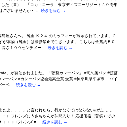
ました（喜）！ 「コカ・コーラ 東京ディズニーリゾート４０周年
はございませんが・ …
続きを読む
→
島屋さんへ。 純金 Ｋ２４ のミッフィーが展示されています。２
すが本物（純金）は撮影禁止でございます。 こちらは金箔約５０
。高さ１００センチメー …
続きを読む
→
。
afe」が開催されました。 「弦斎カレーパン」 #高久製パン #弦斎
レーパン #カレーパン協会最高金賞 受賞 #神奈川県平塚市 「バイ
バーペ …
続きを読む
→
作出たよ。。。」と言われたら、行かなくてはならないのだ。。。
ロコロフレンズにうさちゃんが仲間入り！ 応援価格（苦笑）で少
コロコロフレンズ # …
続きを読む
→