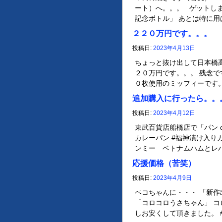
ート）へ。。。 ゲットし
記念ボトル」 あとは特に用
２２０万円です。。。
投稿日:
2023年4月13日
ちょっと抜け出して日本橋高
２０万円です。。。 残念で
０枚使用のミッフィーです
追加購入に行ったら。。
投稿日:
2023年4月12日
東武百貨店船橋店で「パン c
カレーパン #福神漬け入りカ
ンミー ベトナムハムとレ
応援価格（苦笑）
投稿日:
2023年4月9日
ペコちゃんに・・・ 「新
「コロコロうさちゃん」 コ
しお安くして頂きました。 #