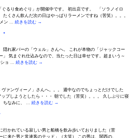
「ぐるり食めぐり」が開催中です。 初出店です。 「ソラノイロ
」 たくさん飲んだ次の日はやっぱりラーメンですね（苦笑）。。。
メン …
続きを読む
→
。。
。 隠れ家バーの「ウェル」さんへ。 これが本物の「ジャックコー
ー」 気まぐれ仕込みなので、当たった日は幸せです。超まいう～
 #ショ …
続きを読む
→
C ヴァンヴィーノ」さんへ。。。 週中なのでちょっとだけでした
 にアップしようとしたら・・・ 朝でした（苦笑）。。。 久しぶりに寝
 ちなみに、 …
続きを読む
→
。
行に行かれている寂しい男と船橋を飲み歩いておりました（苦
ーに来た男と常連客のテッド」（大笑） この男は、関西の、