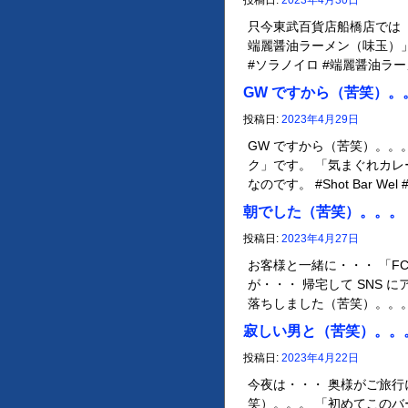
投稿日:
2023年4月30日
只今東武百貨店船橋店では
端麗醤油ラーメン（味玉）
#ソラノイロ #端麗醤油ラー
GW ですから（苦笑）。
投稿日:
2023年4月29日
GW ですから（苦笑）。。
ク」です。 「気まぐれカレ
なのです。 #Shot Bar Wel
朝でした（苦笑）。。。
投稿日:
2023年4月27日
お客様と一緒に・・・ 「F
が・・・ 帰宅して SNS
落ちしました（苦笑）。。。
寂しい男と（苦笑）。。
投稿日:
2023年4月22日
今夜は・・・ 奥様がご旅
笑）。。。 「初めてこのバ