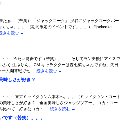
！
来たぁ！（苦笑） 「ジャックコーク」 渋谷にジャックコークバー
ちゃ。。。 （期間限定のイベントです。。。） #jackcoke
続きを読む
→
）
・・・ 冷たい蕎麦です（苦笑）。。。 そしてランチ後にアイスで
いふく 生ぷりん」 CM キャラクターは森七菜ちゃんですね。先日
ホーム開幕戦で七 …
続きを読む
→
美味しさが好き？
）・・・ 東京ミッドタウン六本木へ。。。（ミッドタウン・コート
の美味しさが好き？ 全国美味しさジャッジツアー」 コカ・コー
み比べて、好きなコカ・ …
続きを読む
→
いです（苦笑）。。。