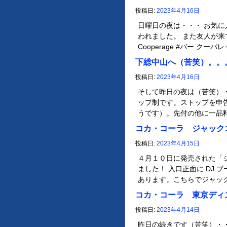
投稿日:
2023年4月16日
日曜日の夜は・・・ お気
われました。 また友人が来
Cooperage #バー クーパ
下総中山へ（苦笑）。。
投稿日:
2023年4月16日
そして昨日の夜は（苦笑）・
ップ制です。ストップを申
うです）。先付の他に一品
コカ・コーラ ジャック
投稿日:
2023年4月15日
４月１０日に発売された「
ました！ 入口正面に DJ
あります。こちらでジャッ
コカ・コーラ 東京ディ
投稿日:
2023年4月14日
昨日の続きです（苦笑）・