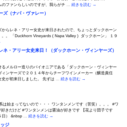
ムのファンらしいのですが、我らがチ …
続きを読む
→
ーズ（ナパ・ヴァレー）
ズからレネ・アリー女史が来日されたので、ちょっとダックホーン
uckhorn Vineyards ( Napa Valley ) ダックホーン」 １９
→
レネ・アリー女史来日！（ダックホーン・ヴィンヤーズ）
けるメルロー造りのパイオニアである「ダックホーン・ヴィンヤー
ヴィンヤーズで２０１４年からチーフワインメーカー（醸造責任
史が初来日しました。 先ずは …
続きを読む
→
系は始まってないので・・・ ワンタンメンです（苦笑）。。。 #ワ
が好きだけど #ワンタンメンは醤油が好きです 【花より団子です
） &nbsp …
続きを読む
→
レッジ