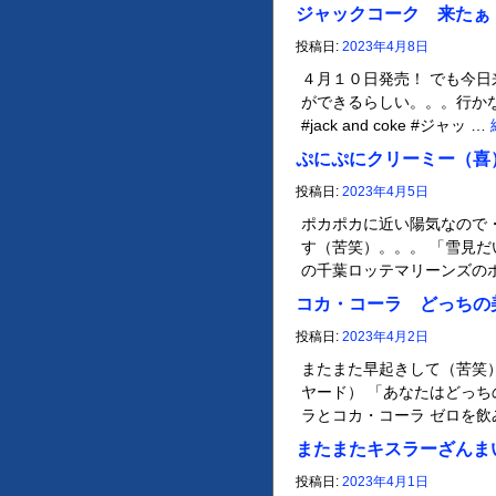
ジャックコーク 来たぁ
投稿日:
2023年4月8日
４月１０日発売！ でも今日
ができるらしい。。。行かなく
#jack and coke #ジャッ …
ぷにぷにクリーミー（喜
投稿日:
2023年4月5日
ポカポカに近い陽気なので
す（苦笑）。。。 「雪見だ
の千葉ロッテマリーンズの
コカ・コーラ どっちの
投稿日:
2023年4月2日
またまた早起きして（苦笑
ヤード） 「あなたはどっち
ラとコカ・コーラ ゼロを飲
またまたキスラーざんま
投稿日:
2023年4月1日