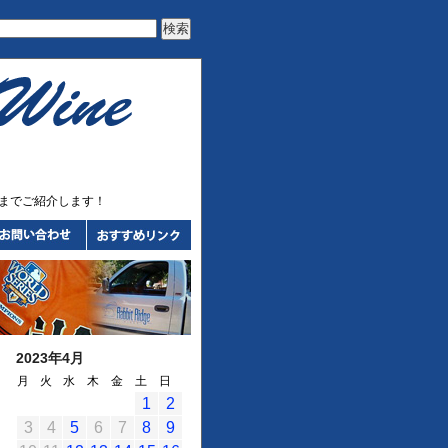
までご紹介します！
2023年4月
月
火
水
木
金
土
日
1
2
3
4
5
6
7
8
9