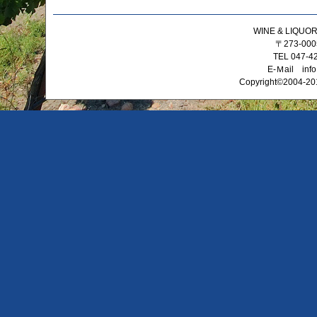
WINE & LIQ
〒273-0
TEL 047-4
E-Ｍail info
Copyright©2004-201