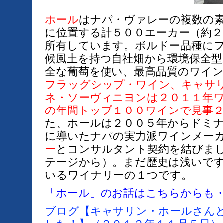
ホール
はナパ・ヴァレーの複数の
に位置する計５００エーカー（約２
所有しています。ボルドー品種に
候風土を持つ自社畑から環境保全
全な葡萄を使い、最高品質のワイ
フラッグシップ・ワイン、キャサ
ネ・ソーヴィニヨンは２０１１年
の年間トップ１００ワインで見事
た、ホールは２００５年からドミ
に導いたナパの実力派ワインメー
ー
とコンサルタント契約を結びま
テージから）。まだ歴史は浅いで
いるワイナリーの１つです。
「ホール」のお話はこちらからも
ブログ【キャサリン・ホールさん