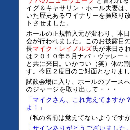
“ナパのニューウェーブ”
と言われる
イグ＆キャサリン・ホール夫妻は
いた歴史あるワイナリーを買取り
トさせました。
ホールの正規輸入元が変わり、本
会が行われました。このお披露目
長
マイク・レイノルズ
氏が来日さ
は２０１０年５月ナパ・ヴァレー
と共に来日。いかつい（笑）体の
す。今回２度目のご対面となりま
試飲会場に入り、ホールのブース
のジャージを取り出して・・・
「マイクさん、これ覚えてますか
よ！」
（私の名前は覚えてないようです
「サインありがとうございました