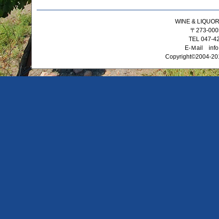
WINE & LIQ
〒273-0
TEL 047-4
E-Ｍail info
Copyright©2004-201