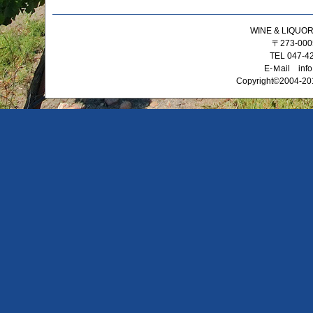
WINE & LIQ
〒273-0
TEL 047-4
E-Ｍail info
Copyright©2004-201