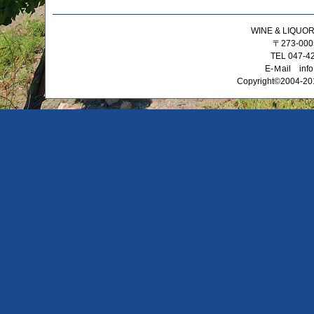
WINE & LIQ
〒273-0
TEL 047-4
E-Ｍail info
Copyright©2004-201