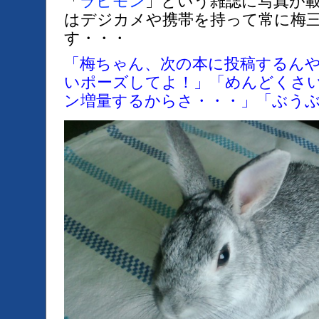
「
ラビモン
」という雑誌に写真が
はデジカメや携帯を持って常に梅
す・・・
「梅ちゃん、次の本に投稿するん
いポーズしてよ！」「めんどくさ
ン増量するからさ・・・」「ぶう