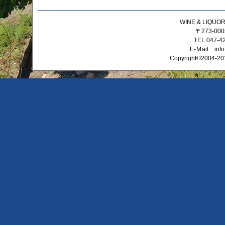
WINE & LIQ
〒273-0
TEL 047-4
E-Ｍail info
Copyright©2004-201