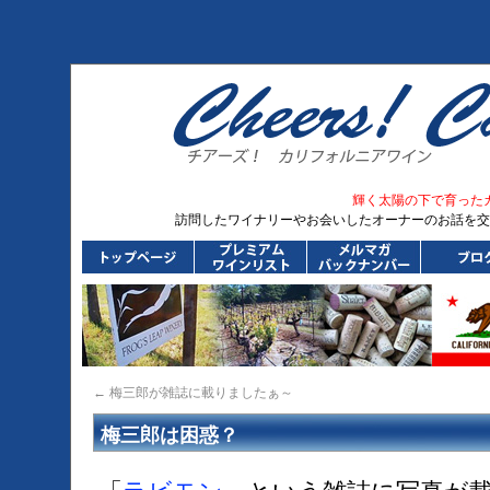
輝く太陽の下で育った
訪問したワイナリーやお会いしたオーナーのお話を交
←
梅三郎が雑誌に載りましたぁ～
梅三郎は困惑？