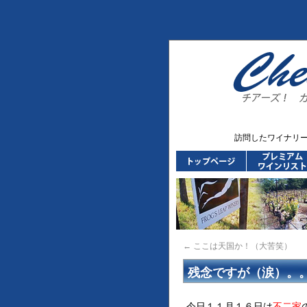
訪問したワイナリ
←
ここは天国か！（大苦笑）
残念ですが（涙）。
今日１１月１６日は
不二家