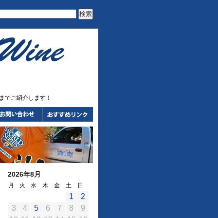
までご紹介します！
2026年8月
月
火
水
木
金
土
日
1
2
3
4
5
6
7
8
9