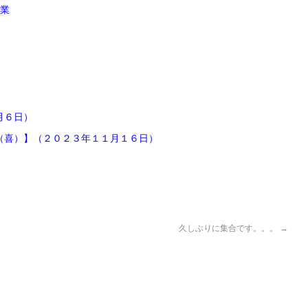
創業
月６日）
（喜）】（２０２３年１１月１６日）
久しぶりに集合です。。。
→