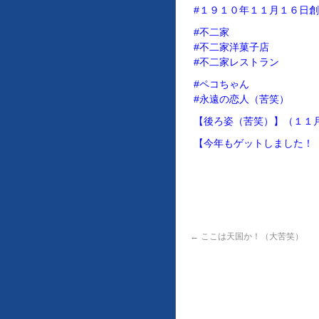
#１９１０年１１月１６日
#不二家
#不二家洋菓子店
#不二家レストラン
#ペコちゃん
#永遠の恋人（苦笑）
【後ろ姿（苦笑）】（１１
【今年もゲットしました！
←
ここは天国か！（大苦笑）