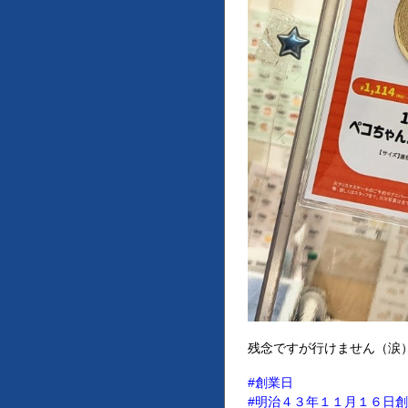
残念ですが行けません（涙
#創業日
#明治４３年１１月１６日