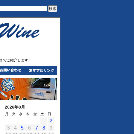
までご紹介します！
2026年8月
月
火
水
木
金
土
日
1
2
3
4
5
6
7
8
9