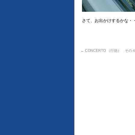
さて、お出かけするかな・
←
CONCERTO （行徳） その