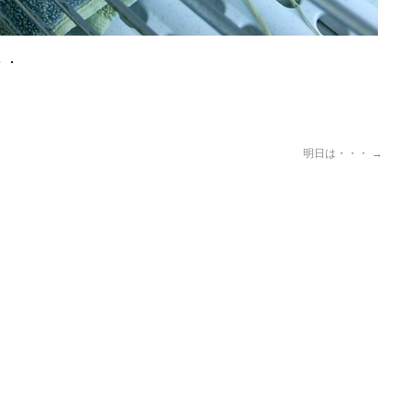
・・
４
明日は・・・
→