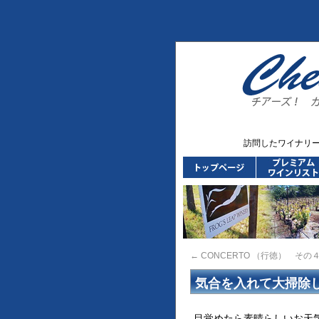
訪問したワイナリ
←
CONCERTO （行徳） その
気合を入れて大掃除
目覚めたら素晴らしいお天