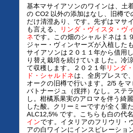
基本マサイアソンのワインは、土
の CO2 以外の添加はなし、旧樽
だけ清澄あり、です。先ずはマサ
も言える、
リンダ・ヴィスタ・ヴ
ネ
です。この畑のシャルドネは１
ジャー・ヴィンヤーズが入植した
サイアソンは２０１１年から借用
り替え栽培を続けていました。冷
て収穫します。２０２１年
リンダ
ド・シャルドネ
は、全房プレスで
オークの旧樽で行います。2/5 を
バトナージュ（撹拌）なし。ステ
し。柑橘系果実のアロマを伴う綺
した酸。クリーミーですが全く重
ALC12,5% です。こちらも白の
イン
です。イタリアのフリウリ・
アの白ワインにインスピレーショ