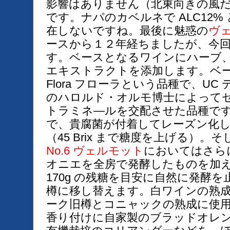
影響はありません（北東向きの風だっ
です。ナパのカベルネで ALC12
在しないですね。最後に魅惑の
ヴ
ースから１２年経ちましたが、今
す。ベースとなるワインにハーブ
エキストラクトを添加します。ベ
Flora フローラという品種で、U
のハロルド・オルモ博士によって
トラミネ―ルを交配させた品種で
で、貴腐菌が付着してレーズン化
（45 Brix まで糖度を上げる）
No.6 ヴェルモット
においてはさら
オニエを全房で発酵したものを加えま
170g の残糖を目安に自然に発酵
樽に移し替えます。白ワインの熟
ーク旧樽とコニャックの熟成に使
香り付けに自家製のブラッドオレ