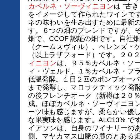
カベルネ・ソーヴィニヨン
は ”古
をイメージして作られたワインで
ネの味わいを生み出すために最新
す。６つの畑のブレンドですが、
畑で、CCOF 認証の畑です。自社
（クームスヴィル）、ヘレンズ・
（以上ラザフォード）です。２０
ィニヨン
は、９５％カベルネ・ソ
ィ・ヴェルド、１％カベルネ・フ
低温発酵。１日２回のポンプオー
まで発酵し、マロラクティック発
の後フレンチオーク（新樽は２０
成。ほぼカベルネ・ソーヴィニヨ
ーツ味も感じますが、柔らかい優
な果実味を感じます。ALC13% 
イアソンは、自身のワイナリーの
側、マヤカマス山脈の麓のとある