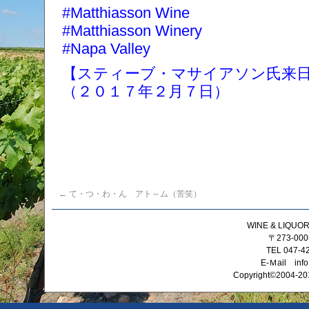
#Matthiasson Wine
#Matthiasson Winery
#Napa Valley
【スティーブ・マサイアソン氏来
（２０１７年２月７日）
←
て・つ・わ・ん アト～ム（苦笑）
WINE & LIQ
〒273-0
TEL 047-4
E-Ｍail info
Copyright©2004-201