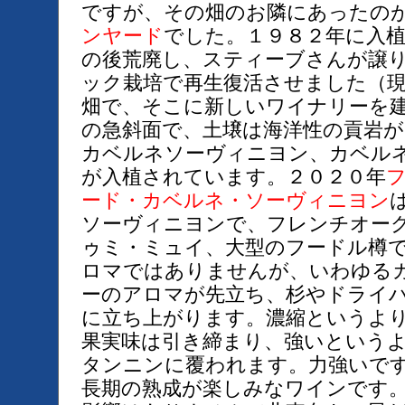
ですが、その畑のお隣にあったの
ンヤード
でした。１９８２年に入
の後荒廃し、スティーブさんが譲
ック栽培で再生復活させました（
畑で、そこに新しいワイナリーを
の急斜面で、土壌は海洋性の貢岩
カベルネソーヴィニヨン、カベル
が入植されています。２０２０年
ード・カベルネ・ソーヴィニヨン
ソーヴィニヨンで、フレンチオー
ゥミ・ミュイ、大型のフードル樽
ロマではありませんが、いわゆる
ーのアロマが先立ち、杉やドライ
に立ち上がります。濃縮というよ
果実味は引き締まり、強いという
タンニンに覆われます。力強いで
長期の熟成が楽しみなワインです