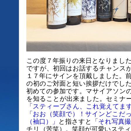
この度７年振りの来日となりまし
ですが、初回はお話するチャンス
１７年にサインを頂戴しました。
の初のご対面と短い挨拶だけでし
初めての参加です。マサイアソン
を知ることが出来ました。セミナ
「スティーブさん、これ覚えてま
「おお（笑顔で）！サインどこだ
（袖口）」
と指さすと
「それ写真
チリ（苦笑）。笑顔が可愛いステ