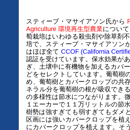
スティーブ・マサイアソン氏から
R
Agriculture 環境再生型農業
について
萄栽培はいわゆる殺虫剤や除草剤
培で、スティーブ・マサイアソン
はほぼ全て
CCOF (California Certifi
認証を受けています。保水効果が
ぎ、土壌中に有機物を加えるカバ
どをセレクトしています。葡萄樹
め、葡萄樹とカバークロップの共
ネラル分を葡萄樹の根が吸収でき
の多様性は節水につながります。
１エーカーで１１万リットルの節
樹勢は強すぎても弱すぎてもダメ
区画には強いカバークロップを植
にカバークロップを植えます。そ