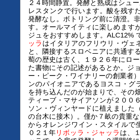
２４時間静置。発酵と熟成はシュ
レスタンクで行います。酸を残す
発酵なし。ボトリング前に清澄。
す。オールマイティに楽しめます
ジュをおすすめします。ALC12% 
ッラ
はイタリアのフリウリ・ヴェ
と、隣接するスロベニアに共通す
萄の歴史は古く、１９２６年にロ
た書物にその記述があるとか。ジ
ー・ピーク・ワイナリーの創業者
ンのパイオニアであるヨスコ・グ
を持ち込んだのが始まりで、その
ティーブ・マサイアソンが２００
ソン・ヴィンヤードに植えました
の台木に接木）。僅か７畝の貴重な
からオレンジワイン・スタイルで
０２１年
リボッラ・ジャッラ
は、