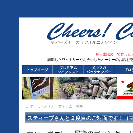
輝く太陽の下で育った
訪問したワイナリーやお会いしたオーナーのお話を交
←
て・つ・わ・ん アト～ム（苦笑）
スティーブさんと２度目のご対面です！（