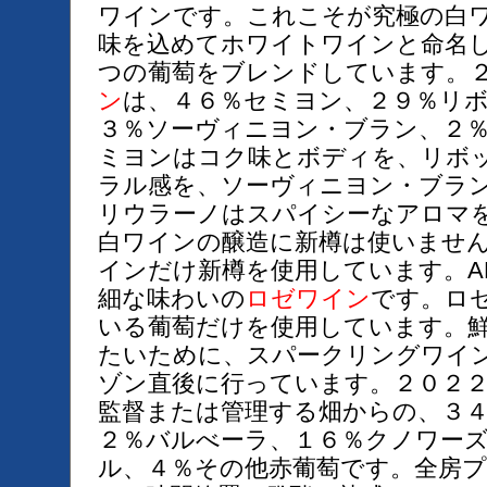
ワインです。これこそが究極の白
味を込めてホワイトワインと命名
つの葡萄をブレンドしています。
ン
は、４６％セミヨン、２９％リ
３％ソーヴィニヨン・ブラン、２
ミヨンはコク味とボディを、リボ
ラル感を、ソーヴィニヨン・ブラ
リウラーノはスパイシーなアロマ
白ワインの醸造に新樽は使いませ
インだけ新樽を使用しています。AL
細な味わいの
ロゼワイン
です。ロ
いる葡萄だけを使用しています。
たいために、スパークリングワイ
ゾン直後に行っています。２０２
監督または管理する畑からの、３
２％バルべーラ、１６％クノワー
ル、４％その他赤葡萄です。全房