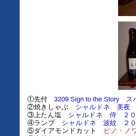
①先付
3209 Sign to the St
②焼きしゃぶ
シャルドネ 美夜 
③上たん塩
シャルドネ 侍 ２０
④ランプ
シャルドネ 波紋 ２０
⑤ダイアモンドカット
ピノ・ノ