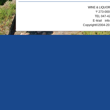
WINE & LIQ
〒273-0
TEL 047-4
E-Ｍail info
Copyright©2004-201