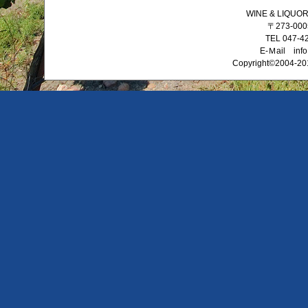
WINE & LIQ
〒273-0
TEL 047-4
E-Ｍail info
Copyright©2004-201