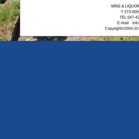
WINE & LIQ
〒273-0
TEL 047-4
E-Ｍail info
Copyright©2004-201