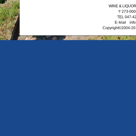
WINE & LIQ
〒273-0
TEL 047-4
E-Ｍail info
Copyright©2004-201