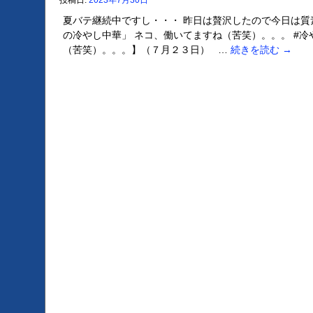
投稿日:
2023年7月30日
夏バテ継続中ですし・・・ 昨日は贅沢したので今日は質
の冷やし中華」 ネコ、働いてますね（苦笑）。。。 #冷
（苦笑）。。。】（７月２３日） …
続きを読む
→