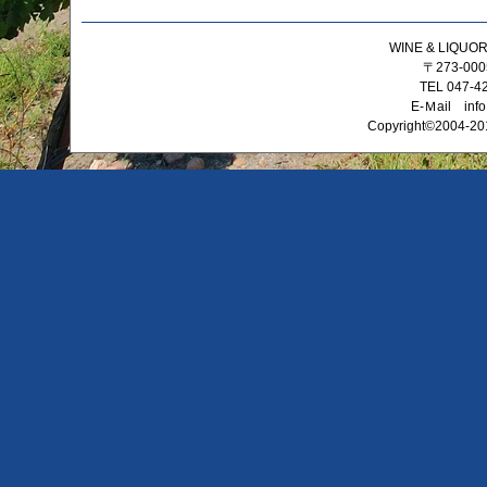
WINE & LIQ
〒273-0
TEL 047-4
E-Ｍail info
Copyright©2004-201