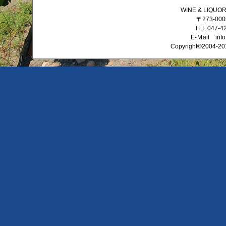
WINE & LIQ
〒273-0
TEL 047-4
E-Ｍail info
Copyright©2004-201